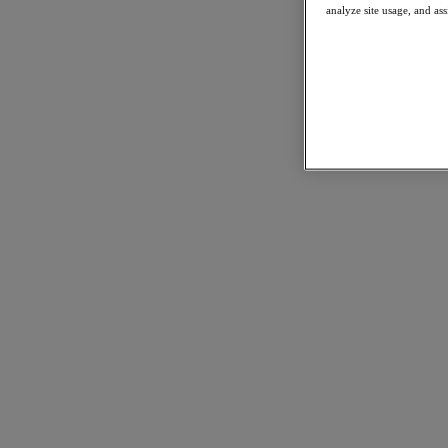
ートまたはエミュレートすることを指します。ハイパーバイ
analyze site usage, and ass
ザーは、VM とそのプログラムを基盤となる物理サーバー
ハードウェアから抽象化して分離し、物理リソースのより効
率的な使用、メンテナンスと操作の簡素化、コストの削減を
実現します。