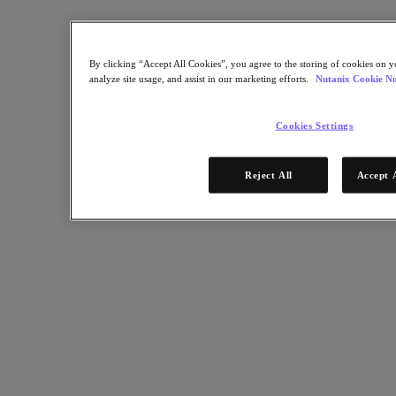
Kubernetes Platform (NKP)
2025年10月20日
By clicking “Accept All Cookies”, you agree to the storing of cookies on y
レポートはこちら
analyze site usage, and assist in our marketing efforts.
Nutanix Cookie No
パートナー
Cookies Settings
パートナー
パートナーネットワーク
Reject All
Accept 
パートナーを検索
テクノロジーアライアンス
システムインテグレータ
OEM パートナー
コンサルティング
トレーニング
リセラー
日本国内のパートナーをご紹介
サービスプロバイダ
パートナーになる