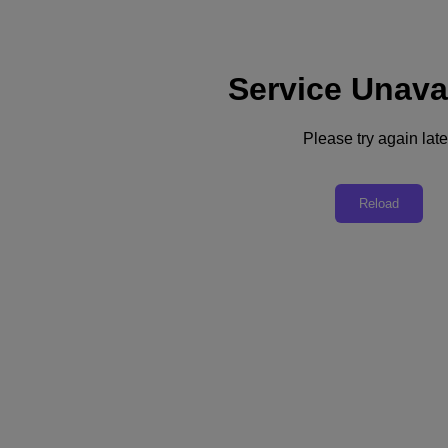
Service Unava
サポート
サービス
お問い合わせ
Please try again late
日本 (日本語)
Reload
Deutschland (Deutsch)
España (Español)
France (Français)
Italia (Italiano)
English
日本 (日本語)
대한민국(KR)
Latinoamérica (Español)
Brasil (Português)
台灣 (繁體中文)
United Kingdom (English)
Australia (English)
Asia Pacific (English)