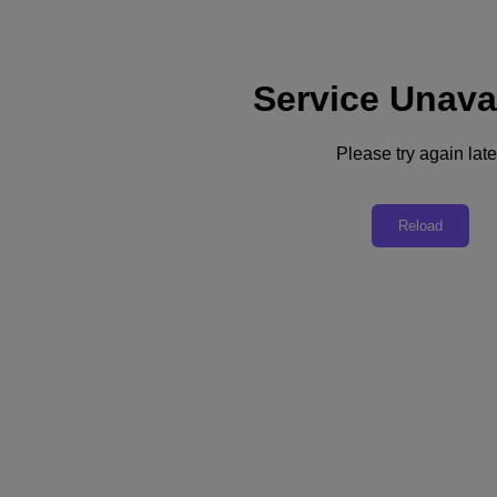
Service Unava
サポート
サービス
お問い合わせ
Please try again late
日本 (日本語)
Reload
Deutschland (Deutsch)
España (Español)
France (Français)
Italia (Italiano)
English
日本 (日本語)
대한민국(KR)
Latinoamérica (Español)
Brasil (Português)
台灣 (繁體中文)
United Kingdom (English)
Australia (English)
Asia Pacific (English)