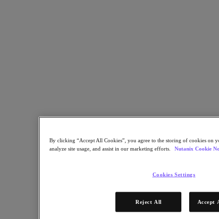
Nutanix Unified Storage
Files Storage
Objects Storage
Volumes Block Storage
Nutanix Data Lens
デプロイメント支援
Nutanix Move
ハードウェアプラットフォーム
ソフトウェアオプション
Community Edition
Sizer 構成シミュレータ
X-Ray によるパフォーマンスと信頼性の検
証
By clicking “Accept All Cookies”, you agree to the storing of cookies on y
LCM フルスタックのアップデートマネージ
analyze site usage, and assist in our marketing efforts.
Nutanix Cookie No
ャー
Insights サポートの自動化
Cookies Settings
アナリストレポート
ガートナー 2025年「分散ハイブリッド・インフラスト
Reject All
Accept 
ラクチャ（DHI）部門のマジック・クアドラント」の