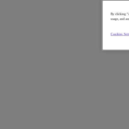
By clicking “
usage, and ass
Go to Section
Cookies Set
Qué hacemos
Agentic AI
Soluciones
Soluciones
Casos de uso clave
Aplicaciones críticas para la empresa
Multicloud híbrida
Nube privada
Cloud Native
Soberanía digital
Desarrollo/ Pruebas
End-User Computing
IA/​aprendizaje automático
Oficinas remotas y sucursales