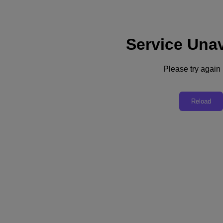
Service Unav
Soporte
Servicios
Contacte con nosotros
Please try again l
España (Español)
Deutschland (Deutsch)
Reload
España (Español)
France (Français)
Italia (Italiano)
English
日本 (日本語)
대한민국(KR)
Latinoamérica (Español)
Brasil (Português)
台灣 (繁體中文)
United Kingdom (English)
Australia (English)
Asia Pacific (English)