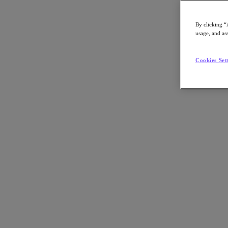
By clicking “
usage, and ass
Go to Section
Cookies Set
Qué hacemos
Agentic AI
Soluciones
Soluciones
Casos de uso clave
Aplicaciones críticas para la empresa
Multicloud híbrida
Nube privada
Cloud Native
Soberanía digital
Desarrollo/ Pruebas
End-User Computing
IA/​aprendizaje automático
Oficinas remotas y sucursales