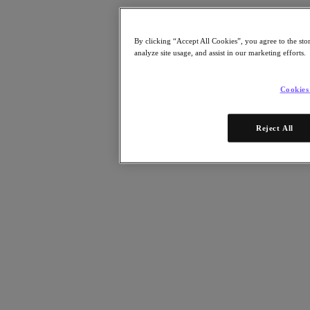
Whitepaper
E-Books
Analystenberichte
By clicking “Accept All Cookies”, you agree to the sto
Kundenreferenzen
analyze site usage, and assist in our marketing efforts.
Glossar
Lösungsbeschreibung
Technische Hinweise
Cookies
Community Blog
Blog
Pressemeldungen
Reject All
Ansehen
On-Demand-Webinare
Videos
Teilnehmen
Events und Webinare
Training
Zertifizierungen
Verbinden
Support & Dienste
Partner Portal
Community