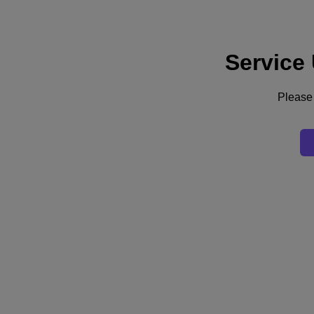
Service
Support
Dienste
Kontaktieren Sie uns
Please 
Deutschland (Deutsch)
Deutschland (Deutsch)
España (Español)
France (Français)
Italia (Italiano)
English
日本 (日本語)
대한민국(KR)
Latinoamérica (Español)
Brasil (Português)
台灣 (繁體中文)
United Kingdom (English)
Australia (English)
Asia Pacific (English)