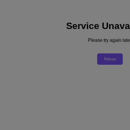
Service Unava
Support
Dienste
Kontaktieren Sie uns
Please try again late
Deutschland (Deutsch)
Deutschland (Deutsch)
Reload
España (Español)
France (Français)
Italia (Italiano)
English
日本 (日本語)
대한민국(KR)
Latinoamérica (Español)
Brasil (Português)
台灣 (繁體中文)
United Kingdom (English)
Australia (English)
Asia Pacific (English)