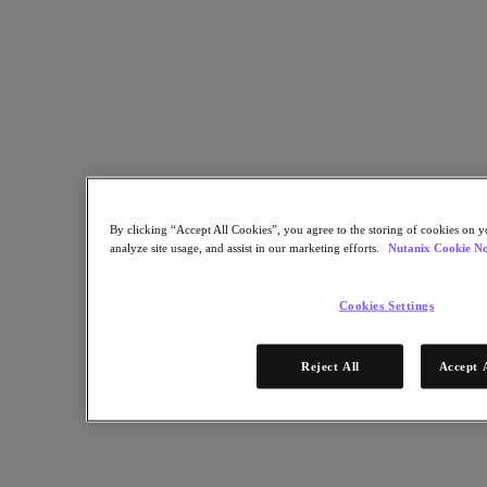
Für Bereitstellungserfolg
Nutanix Move
Hardware-Plattformen
Software Optionen
Community Edition
Sizer Konfigurationsplaner
X-Ray Leistungs- und Zuverlässigkeitstests
LCM Full-Stack-Update-Manager
Insights Supportautomatisierung
Lösungen
By clicking “Accept All Cookies”, you agree to the storing of cookies on y
analyze site usage, and assist in our marketing efforts.
Nutanix Cookie No
Lösungen
Anwendungsbeispiele
Cookies Settings
Geschäftskritische Anwendungen
Hybride Multicloud
Reject All
Accept 
Private Cloud
Cloud Native
Digitale Souveränität
Dev / Test
End-User Computing
KI/​ ML
Remote-Standorte und Niederlassungen