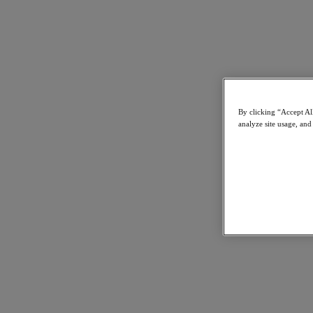
Einfach
Ein einziges Programm für den Verkauf von Software und
By clicking “Accept All
Beratungsservices auf der Grundlage der Nutanix-Technologie.
analyze site usage, and
Bewährt
Auf der Grundlage Ihres Feedbacks entwickelt, mit klaren
Preisvorteilen für Partner.