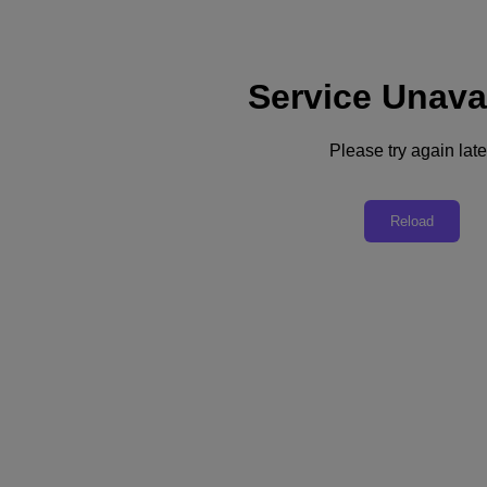
Service Unava
Support
Dienste
Kontaktieren Sie uns
Please try again late
Deutschland (Deutsch)
Deutschland (Deutsch)
Reload
España (Español)
France (Français)
Italia (Italiano)
English
日本 (日本語)
대한민국(KR)
Latinoamérica (Español)
Brasil (Português)
台灣 (繁體中文)
United Kingdom (English)
Australia (English)
Asia Pacific (English)