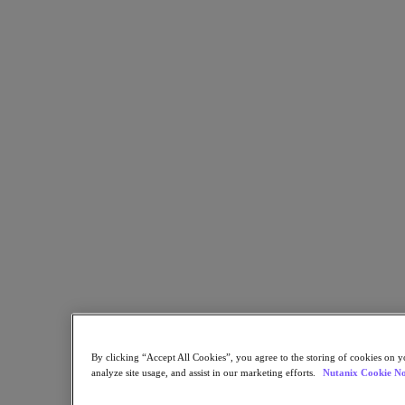
Partnernetzwerk
Partner finden
Technologie-Partner
Systemintegrator
OEM-Partnerschaftens
Beratungspartner
Training Providers
Reseller-Partner
Service Provide
Sie sind noch kein Partner?
Partner werden
Bereits Partner?
Login
Portalzugang anfordern
XPAND Demand-Center
Ressourcen
By clicking “Accept All Cookies”, you agree to the storing of cookies on y
Ressourcen
analyze site usage, and assist in our marketing efforts.
Nutanix Cookie No
Lesen