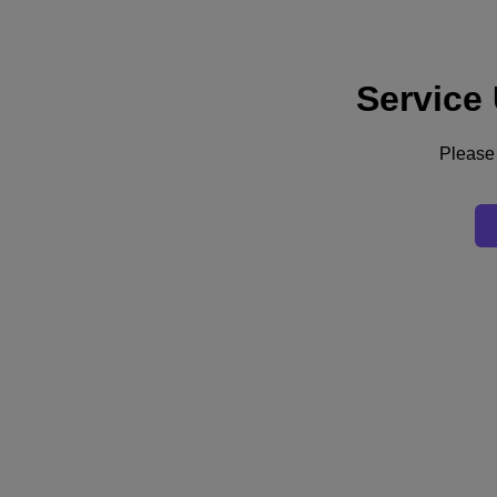
Service
Support
Dienste
Kontaktieren Sie uns
Please 
Deutschland (Deutsch)
Deutschland (Deutsch)
España (Español)
France (Français)
Italia (Italiano)
English
日本 (日本語)
대한민국(KR)
Latinoamérica (Español)
Brasil (Português)
台灣 (繁體中文)
United Kingdom (English)
Australia (English)
Asia Pacific (English)