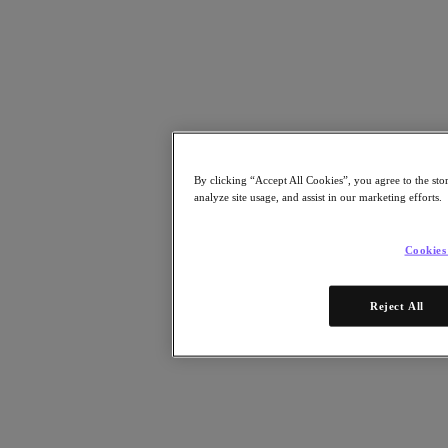
Whitepaper
E-Books
Analystenberichte
Kundenreferenzen
Glossar
Lösungsbeschreibung
Technische Hinweise
Community Blog
Blog
Pressemeldungen
By clicking “Accept All Cookies”, you agree to the sto
Ansehen
analyze site usage, and assist in our marketing efforts.
On-Demand-Webinare
Videos
Cookies
Teilnehmen
Events und Webinare
Reject All
Training
Zertifizierungen
Verbinden
Support & Dienste
Partner Portal
Community