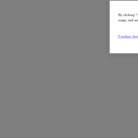
By clicking “
usage, and ass
Go to Section
Cookies Set
Was wir tun
Produkte
Produkte
Nutanix Cloud Platform
Nutanix Central
Nutanix Central
Prism
Nutanix Cloud Infrastructure
Nutanix Cloud Infrastructure
AOS Storage
AHV-Virtualisierung
Nutanix Disaster Recovery
Nutanix Flow