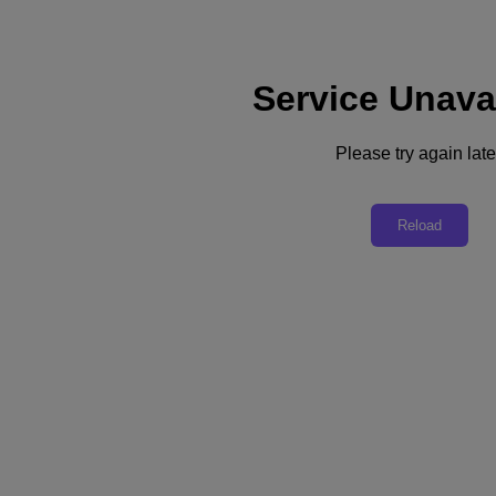
Service Unava
Supporto
Servizi
Contattaci
Please try again late
Italia (Italiano)
Deutschland (Deutsch)
Reload
España (Español)
France (Français)
Italia (Italiano)
English
日本 (日本語)
대한민국(KR)
Latinoamérica (Español)
Brasil (Português)
台灣 (繁體中文)
United Kingdom (English)
Australia (English)
Asia Pacific (English)