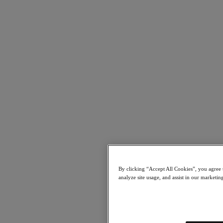
Für Bereitstellungserfolg
Nutanix Move
Hardware-Plattformen
Software Optionen
Community Edition
Sizer Konfigurationsplaner
X-Ray Leistungs- und Zuverlässigkeitstests
LCM Full-Stack-Update-Manager
Insights Supportautomatisierung
Lösungen
Lösungen
Anwendungsbeispiele
Geschäftskritische Anwendungen
Hybride Multicloud
Private Cloud
By clicking “Accept All Cookies”, you agree t
Cloud Native
analyze site usage, and assist in our marketin
Digitale Souveränität
Dev / Test
End-User Computing
KI/​ ML
Remote-Standorte und Niederlassungen