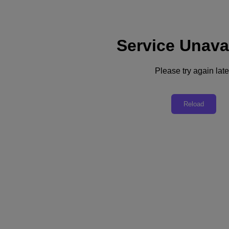
Service Unava
Support
Dienste
Kontaktieren Sie uns
Please try again late
Deutschland (Deutsch)
Deutschland (Deutsch)
Reload
España (Español)
France (Français)
Italia (Italiano)
English
日本 (日本語)
대한민국(KR)
Latinoamérica (Español)
Brasil (Português)
台灣 (繁體中文)
United Kingdom (English)
Australia (English)
Asia Pacific (English)