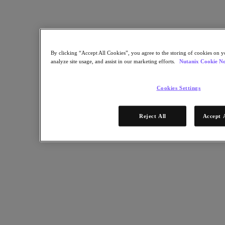
Für Bereitstellungserfolg
Nutanix Move
Hardware-Plattformen
Software Optionen
Community Edition
By clicking “Accept All Cookies”, you agree to the storing of cookies on y
Sizer Konfigurationsplaner
analyze site usage, and assist in our marketing efforts.
Nutanix Cookie No
X-Ray Leistungs- und Zuverlässigkeitstests
LCM Full-Stack-Update-Manager
Insights Supportautomatisierung
Cookies Settings
Lösungen
Reject All
Accept 
Lösungen
Anwendungsbeispiele
Geschäftskritische Anwendungen
Hybride Multicloud
Private Cloud
Cloud Native
Digitale Souveränität
Dev / Test
End-User Computing
KI/​ ML
Remote-Standorte und Niederlassungen