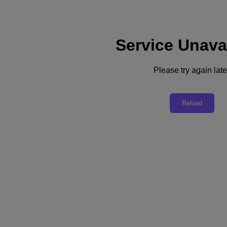
Service Unava
Support
Dienste
Kontaktieren Sie uns
Please try again late
Deutschland (Deutsch)
Deutschland (Deutsch)
Reload
España (Español)
France (Français)
Italia (Italiano)
English
日本 (日本語)
대한민국(KR)
Latinoamérica (Español)
Brasil (Português)
台灣 (繁體中文)
United Kingdom (English)
Australia (English)
Asia Pacific (English)