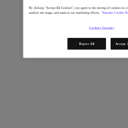
Für Bereitstellungserfolg
By clicking “Accept All Cookies”, you agree to the storing of cookies on y
Nutanix Move
analyze site usage, and assist in our marketing efforts.
Nutanix Cookie No
Hardware-Plattformen
Software Optionen
Community Edition
Cookies Settings
Sizer Konfigurationsplaner
X-Ray Leistungs- und Zuverlässigkeitstests
LCM Full-Stack-Update-Manager
Reject All
Accept 
Insights Supportautomatisierung
Lösungen
Lösungen
Anwendungsbeispiele
Geschäftskritische Anwendungen
Hybride Multicloud
Private Cloud
Cloud Native
Digitale Souveränität
Dev / Test
End-User Computing
KI/​ ML
Remote-Standorte und Niederlassungen