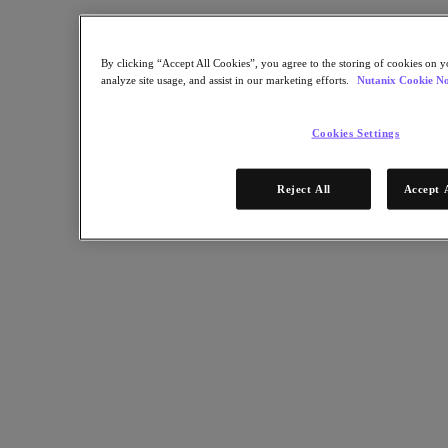
Partners
Red de partners
By clicking “Accept All Cookies”, you agree to the storing of cookies on y
analyze site usage, and assist in our marketing efforts.
Nutanix Cookie No
Encuentre un partner
Alianza Tecnológica
Integradores de sistemas
Cookies Settings
Alianzas OEM
Partners de consultoría
Proveedor de formación
Reject All
Accept 
Partners distribuidores
Proveedores de servicios
¿Todavía no es partner?
Conviértase en partner
¿Ya es partner?
Inicio de sesión
Solicite acceso al portal
XPAND Demand Center
Recursos
Recursos