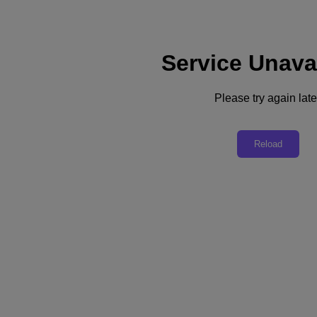
Service Unava
Soporte
Servicios
Contacte con nosotros
Please try again late
España (Español)
Deutschland (Deutsch)
Reload
España (Español)
France (Français)
Italia (Italiano)
English
日本 (日本語)
대한민국(KR)
Latinoamérica (Español)
Brasil (Português)
台灣 (繁體中文)
United Kingdom (English)
Australia (English)
Asia Pacific (English)