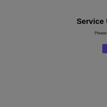
Service
Support
Dienste
Kontaktieren Sie uns
Please 
Deutschland (Deutsch)
Deutschland (Deutsch)
España (Español)
France (Français)
Italia (Italiano)
English
日本 (日本語)
대한민국(KR)
Latinoamérica (Español)
Brasil (Português)
台灣 (繁體中文)
United Kingdom (English)
Australia (English)
Asia Pacific (English)