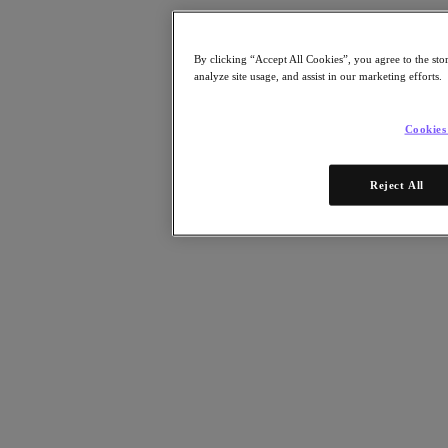
Whitepaper
E-Books
Analystenberichte
By clicking “Accept All Cookies”, you agree to the sto
Kundenreferenzen
analyze site usage, and assist in our marketing efforts.
Glossar
Lösungsbeschreibung
Technische Hinweise
Cookies
Community Blog
Blog
Pressemeldungen
Reject All
Ansehen
On-Demand-Webinare
Videos
Teilnehmen
Events und Webinare
Training
Zertifizierungen
Verbinden
Support & Dienste
Partner Portal
Community