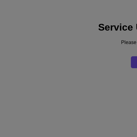
Service
Support
Dienste
Kontaktieren Sie uns
Please 
Deutschland (Deutsch)
Deutschland (Deutsch)
España (Español)
France (Français)
Italia (Italiano)
English
日本 (日本語)
대한민국(KR)
Latinoamérica (Español)
Brasil (Português)
台灣 (繁體中文)
United Kingdom (English)
Australia (English)
Asia Pacific (English)