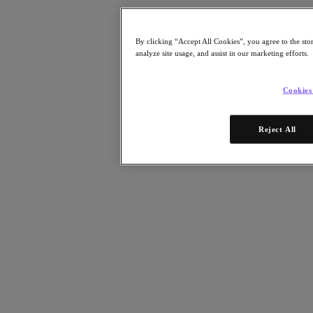
Whitepaper
E-Books
Analystenberichte
By clicking “Accept All Cookies”, you agree to the sto
Kundenreferenzen
analyze site usage, and assist in our marketing efforts.
Glossar
Lösungsbeschreibung
Technische Hinweise
Cookies
Community Blog
Blog
Pressemeldungen
Reject All
Ansehen
On-Demand-Webinare
Videos
Teilnehmen
Events und Webinare
Training
Zertifizierungen
Verbinden
Support & Dienste
Partner Portal
Community