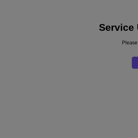
Service
Support
Dienste
Kontaktieren Sie uns
Please 
Deutschland (Deutsch)
Deutschland (Deutsch)
España (Español)
France (Français)
Italia (Italiano)
English
日本 (日本語)
대한민국(KR)
Latinoamérica (Español)
Brasil (Português)
台灣 (繁體中文)
United Kingdom (English)
Australia (English)
Asia Pacific (English)