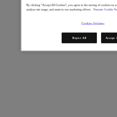
Für Bereitstellungserfolg
By clicking “Accept All Cookies”, you agree to the storing of cookies on y
analyze site usage, and assist in our marketing efforts.
Nutanix Cookie No
Nutanix Move
Hardware-Plattformen
Software Optionen
Cookies Settings
Community Edition
Sizer Konfigurationsplaner
X-Ray Leistungs- und Zuverlässigkeitstests
Reject All
Accept 
LCM Full-Stack-Update-Manager
Insights Supportautomatisierung
Lösungen
Lösungen
Anwendungsbeispiele
Geschäftskritische Anwendungen
Hybride Multicloud
Private Cloud
Cloud Native
Digitale Souveränität
Dev / Test
End-User Computing
KI/​ ML
Remote-Standorte und Niederlassungen