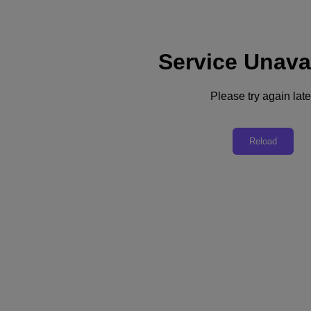
Service Unava
Support
Dienste
Kontaktieren Sie uns
Please try again late
Deutschland (Deutsch)
Deutschland (Deutsch)
Reload
España (Español)
France (Français)
Italia (Italiano)
English
日本 (日本語)
대한민국(KR)
Latinoamérica (Español)
Brasil (Português)
台灣 (繁體中文)
United Kingdom (English)
Australia (English)
Asia Pacific (English)