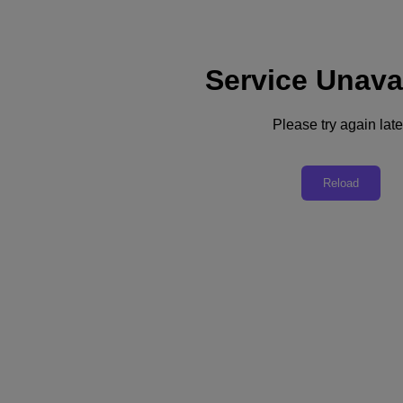
Service Unava
Assistance
Services
Contactez-nous
Please try again late
France (Français)
Deutschland (Deutsch)
Reload
España (Español)
France (Français)
Italia (Italiano)
English
日本 (日本語)
대한민국(KR)
Latinoamérica (Español)
Brasil (Português)
台灣 (繁體中文)
United Kingdom (English)
Australia (English)
Asia Pacific (English)