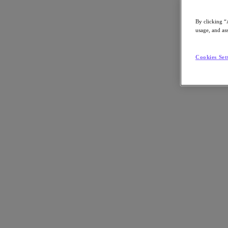
By clicking “
usage, and ass
Go to Section
Cookies Set
Was wir tun
Produkte
Produkte
Nutanix Cloud Platform
Nutanix Central
Nutanix Central
Prism
Nutanix Cloud Infrastructure
Nutanix Cloud Infrastructure
AOS Storage
AHV-Virtualisierung
Nutanix Disaster Recovery
Nutanix Flow