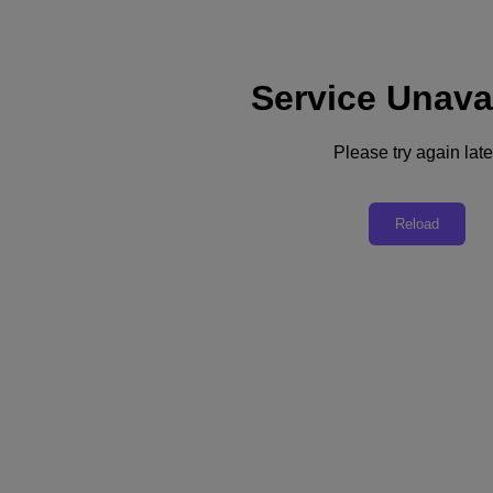
Service Unava
Support
Dienste
Kontaktieren Sie uns
Please try again late
Deutschland (Deutsch)
Deutschland (Deutsch)
Reload
España (Español)
France (Français)
Italia (Italiano)
English
日本 (日本語)
대한민국(KR)
Latinoamérica (Español)
Brasil (Português)
台灣 (繁體中文)
United Kingdom (English)
Australia (English)
Asia Pacific (English)