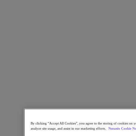
Nutanix Cloud Clusters (NC2)
Nutanix Government Cloud Clusters (GC2)
NCI with External Storage
Nutanix Database Service
Nutanix Kubernetes® Platform
Nutanix Kubernetes® Platform
Nutanix Data Services for Kubernetes
Cloud Native AOS
Multicloud Kubernetes
Nutanix Cloud Manager
Nutanix Cloud Manager
Intelligent Operations
Self Service
Cost Governance
Security Central
Nutanix Unified Storage
Nutanix Unified Storage
Files Storage
Objects Storage
Volumes Block Storage
By clicking “Accept All Cookies”, you agree to the storing of cookies on y
Nutanix Data Lens
analyze site usage, and assist in our marketing efforts.
Nutanix Cookie No
Nutanix Enterprise AI