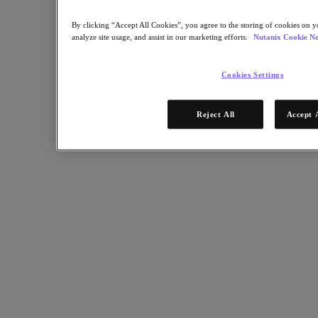
Für Bereitstellungserfolg
By clicking “Accept All Cookies”, you agree to the storing of cookies on y
Nutanix Move
analyze site usage, and assist in our marketing efforts.
Nutanix Cookie No
Hardware-Plattformen
Software Optionen
Community Edition
Cookies Settings
Sizer Konfigurationsplaner
X-Ray Leistungs- und Zuverlässigkeitstests
LCM Full-Stack-Update-Manager
Reject All
Accept 
Insights Supportautomatisierung
Lösungen
Lösungen
Anwendungsbeispiele
Geschäftskritische Anwendungen
Hybride Multicloud
Private Cloud
Cloud Native
Digitale Souveränität
Dev / Test
End-User Computing
KI/​ ML
Remote-Standorte und Niederlassungen