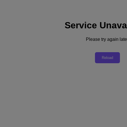
Service Unava
Support
Dienste
Kontaktieren Sie uns
Please try again late
Deutschland (Deutsch)
Deutschland (Deutsch)
Reload
España (Español)
France (Français)
Italia (Italiano)
English
日本 (日本語)
대한민국(KR)
Latinoamérica (Español)
Brasil (Português)
台灣 (繁體中文)
United Kingdom (English)
Australia (English)
Asia Pacific (English)