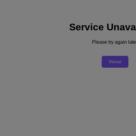
Service Unava
Support
Dienste
Kontaktieren Sie uns
Please try again late
Deutschland (Deutsch)
Deutschland (Deutsch)
Reload
España (Español)
France (Français)
Italia (Italiano)
English
日本 (日本語)
대한민국(KR)
Latinoamérica (Español)
Brasil (Português)
台灣 (繁體中文)
United Kingdom (English)
Australia (English)
Asia Pacific (English)