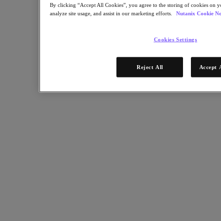
Für Bereitstellungserfolg
By clicking “Accept All Cookies”, you agree to the storing of cookies on y
analyze site usage, and assist in our marketing efforts.
Nutanix Cookie No
Nutanix Move
Hardware-Plattformen
Software Optionen
Cookies Settings
Community Edition
Sizer Konfigurationsplaner
X-Ray Leistungs- und Zuverlässigkeitstests
Reject All
Accept 
LCM Full-Stack-Update-Manager
Insights Supportautomatisierung
Lösungen
Lösungen
Anwendungsbeispiele
Geschäftskritische Anwendungen
Hybride Multicloud
Private Cloud
Cloud Native
Digitale Souveränität
Dev / Test
End-User Computing
KI/​ ML
Remote-Standorte und Niederlassungen