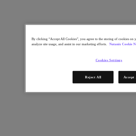
Geschäftskontinuität & Disaster Recovery
Sicherheit
DevOps & IT-Operations
Nachhaltigkeit & IT
Anwendungen
Citrix Virtual Apps & Desktops
By clicking “Accept All Cookies”, you agree to the storing of cookies on y
Microsoft SQL Server
analyze site usage, and assist in our marketing efforts.
Nutanix Cookie N
Oracle
Branchen
Cookies Settings
Automotive
Öffentliche Verwaltung und Bildungswesen
Reject All
Accept 
Finanzdienstleistungen
Gesundheitswesen
Rechtliches
Fertigung
Medien & Unterhaltung
Einzelhandel
Dienstleister
Partner
Partner