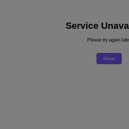
Service Unava
Support
Dienste
Kontaktieren Sie uns
Please try again late
Deutschland (Deutsch)
Deutschland (Deutsch)
Reload
España (Español)
France (Français)
Italia (Italiano)
English
日本 (日本語)
대한민국(KR)
Latinoamérica (Español)
Brasil (Português)
台灣 (繁體中文)
United Kingdom (English)
Australia (English)
Asia Pacific (English)