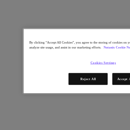
Geschäftskontinuität & Disaster Recovery
Sicherheit
DevOps & IT-Operations
Nachhaltigkeit & IT
Anwendungen
Citrix Virtual Apps & Desktops
Microsoft SQL Server
By clicking “Accept All Cookies”, you agree to the storing of cookies on y
Oracle
analyze site usage, and assist in our marketing efforts.
Nutanix Cookie No
Branchen
Cookies Settings
Automotive
Öffentliche Verwaltung und Bildungswesen
Finanzdienstleistungen
Reject All
Accept 
Gesundheitswesen
Rechtliches
Fertigung
Medien & Unterhaltung
Einzelhandel
Dienstleister
Partner
Partner