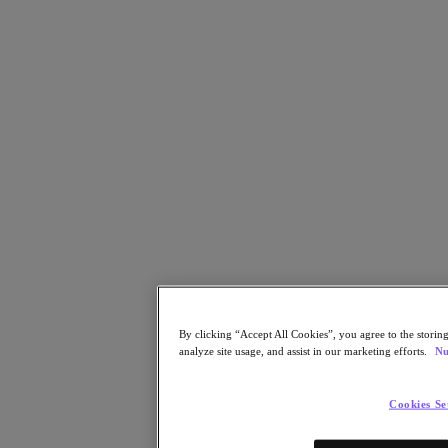
ビジネスクリティカルアプリ
クラウドネイティブ
デジタル主権
エッジ（＆ROBO）
ハイブリッド・マルチクラウド
アプリケーションのクラウド移行
プライベートクラウド
セキュリティ
サステナビリティな IT 戦略
データベース
Database as a Service
エンドユーザーコンピューティング (VDI と DaaS)
Citrix
エンドユーザーコンピューティング
By clicking “Accept All Cookies”, you agree to the storing
アプリケーション
analyze site usage, and assist in our marketing efforts.
Nu
人工知能（AI）／機械学習（ML）
Cookies Se
業界別ソリューション