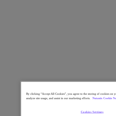
Nutanix Unified Storage
Files Storage
Objects Storage
Volumes Block Storage
Nutanix Data Lens
デプロイメント支援
Nutanix Move
ハードウェアプラットフォーム
ソフトウェアオプション
Community Edition
Sizer 構成シミュレータ
X-Ray によるパフォーマンスと信頼性の検
証
LCM フルスタックのアップデートマネージ
ャー
Insights サポートの自動化
By clicking “Accept All Cookies”, you agree to the storing of cookies on y
アナリストレポート
analyze site usage, and assist in our marketing efforts.
Nutanix Cookie No
ガートナー 2025年「分散ハイブリッド・インフラスト
ラクチャ（DHI）部門のマジック・クアドラント」の
Cookies Settings