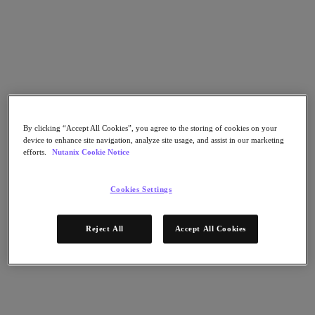
Geschäftskontinuität & Disaster Recovery
Sicherheit
DevOps & IT-Operations
Nachhaltigkeit & IT
Anwendungen
Citrix Virtual Apps & Desktops
Microsoft SQL Server
Oracle
By clicking “Accept All Cookies”, you agree to the storing of cookies on your
Branchen
device to enhance site navigation, analyze site usage, and assist in our marketing
efforts.
Nutanix Cookie Notice
Automotive
Öffentliche Verwaltung und Bildungswesen
Finanzdienstleistungen
Cookies Settings
Gesundheitswesen
Rechtliches
Fertigung
Reject All
Accept All Cookies
Medien & Unterhaltung
Einzelhandel
Dienstleister
Partner
Partner