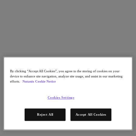
Nutanix Unified Storage
Files Storage
Objects Storage
Volumes Block Storage
Nutanix Data Lens
デプロイメント支援
Nutanix Move
ハードウェアプラットフォーム
ソフトウェアオプション
Community Edition
Sizer 構成シミュレータ
By clicking “Accept All Cookies”, you agree to the storing of cookies on your
X-Ray によるパフォーマンスと信頼性の検
device to enhance site navigation, analyze site usage, and assist in our marketing
efforts.
Nutanix Cookie Notice
証
LCM フルスタックのアップデートマネージ
ャー
Cookies Settings
Insights サポートの自動化
アナリストレポート
Reject All
Accept All Cookies
ガートナー 2025年「分散ハイブリッド・インフラスト
ラクチャ（DHI）部門のマジック・クアドラント」の