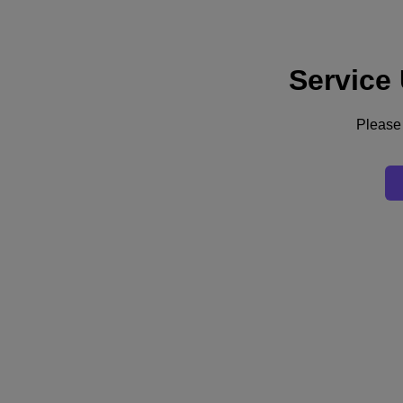
Service
サポート
サービス
お問い合わせ
Please 
日本 (日本語)
Deutschland (Deutsch)
España (Español)
France (Français)
Italia (Italiano)
English
日本 (日本語)
대한민국(KR)
Latinoamérica (Español)
Brasil (Português)
台灣 (繁體中文)
United Kingdom (English)
Australia (English)
Asia Pacific (English)