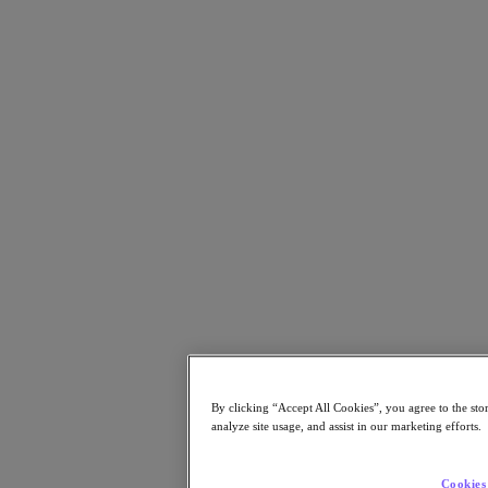
Kubernetes Platform (NKP)
2025年10月20日
レポートはこちら
パートナー
パートナー
パートナーネットワーク
パートナーを検索
テクノロジーアライアンス
システムインテグレータ
OEM パートナー
コンサルティング
トレーニング
リセラー
日本国内のパートナーをご紹介
By clicking “Accept All Cookies”, you agree to the sto
サービスプロバイダ
analyze site usage, and assist in our marketing efforts.
パートナーになる
Cookies