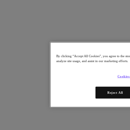
Kubernetes Platform (NKP)
2025年10月20日
レポートはこちら
パートナー
パートナー
パートナーネットワーク
By clicking “Accept All Cookies”, you agree to the sto
analyze site usage, and assist in our marketing efforts.
パートナーを検索
テクノロジーアライアンス
Cookies
システムインテグレータ
OEM パートナー
コンサルティング
Reject All
トレーニング
リセラー
日本国内のパートナーをご紹介
サービスプロバイダ
パートナーになる