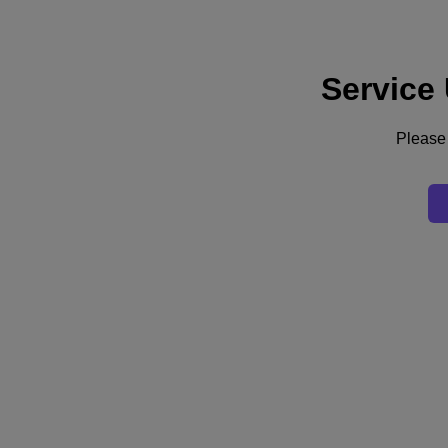
Service
サポート
サービス
お問い合わせ
Please 
日本 (日本語)
Deutschland (Deutsch)
España (Español)
France (Français)
Italia (Italiano)
English
日本 (日本語)
대한민국(KR)
Latinoamérica (Español)
Brasil (Português)
台灣 (繁體中文)
United Kingdom (English)
Australia (English)
Asia Pacific (English)