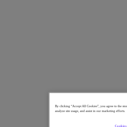
Kubernetes Platform (NKP)
2025年10月20日
レポートはこちら
パートナー
パートナー
パートナーネットワーク
パートナーを検索
テクノロジーアライアンス
システムインテグレータ
OEM パートナー
コンサルティング
トレーニング
リセラー
日本国内のパートナーをご紹介
By clicking “Accept All Cookies”, you agree to the sto
サービスプロバイダ
analyze site usage, and assist in our marketing efforts.
パートナーになる
Cookies