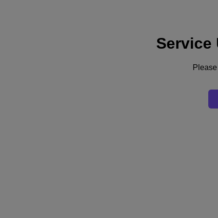
Service
サポート
サービス
お問い合わせ
Please 
日本 (日本語)
Deutschland (Deutsch)
España (Español)
France (Français)
Italia (Italiano)
English
日本 (日本語)
대한민국(KR)
Latinoamérica (Español)
Brasil (Português)
台灣 (繁體中文)
United Kingdom (English)
Australia (English)
Asia Pacific (English)