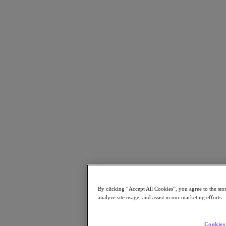
Kubernetes Platform (NKP)
2025年10月20日
レポートはこちら
パートナー
パートナー
パートナーネットワーク
パートナーを検索
テクノロジーアライアンス
システムインテグレータ
OEM パートナー
コンサルティング
トレーニング
リセラー
日本国内のパートナーをご紹介
By clicking “Accept All Cookies”, you agree to the sto
サービスプロバイダ
analyze site usage, and assist in our marketing efforts.
パートナーになる
Cookies