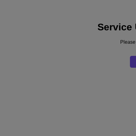
Service
サポート
サービス
お問い合わせ
Please 
日本 (日本語)
Deutschland (Deutsch)
España (Español)
France (Français)
Italia (Italiano)
English
日本 (日本語)
대한민국(KR)
Latinoamérica (Español)
Brasil (Português)
台灣 (繁體中文)
United Kingdom (English)
Australia (English)
Asia Pacific (English)