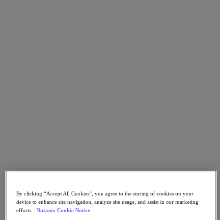
Nutanix Unified Storage
Files Storage
Objects Storage
Volumes Block Storage
Nutanix Data Lens
デプロイメント支援
Nutanix Move
ハードウェアプラットフォーム
ソフトウェアオプション
Community Edition
Sizer 構成シミュレータ
X-Ray によるパフォーマンスと信頼性の検
証
LCM フルスタックのアップデートマネージ
ャー
Insights サポートの自動化
アナリストレポート
By clicking “Accept All Cookies”, you agree to the storing of cookies on your
ガートナー 2025年「分散ハイブリッド・インフラスト
device to enhance site navigation, analyze site usage, and assist in our marketing
ラクチャ（DHI）部門のマジック・クアドラント」の
efforts.
Nutanix Cookie Notice