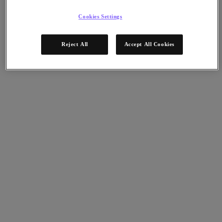
リーダーの 1 社に
Cookies Settings
Use Cases:
Hybrid Multicloud
リソース​:
アナリストレポート
製品:
Nutanix Cloud Platform（NCP）
Reject All
Accept All Cookies
2026年3月12日
レポートはこちら
ソリューション
ソリューション
注目のソリューション
エージェンティック AI
統合プラットフォーム
VMware からの移行
Kubernetes プラットフォーム
レジリエントなサプライチェーン
クラウド
事業継続性とディザスタリカバリ