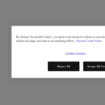
Kubernetes Platform (NKP)
2025年10月20日
レポートはこちら
パートナー
By clicking “Accept All Cookies”, you agree to the storing of cookies on your dev
パートナー
analyze site usage, and assist in our marketing efforts.
Nutanix Cookie Notice
パートナーネットワーク
パートナーを検索
Cookies Settings
テクノロジーアライアンス
システムインテグレータ
Reject All
Accept All Co
OEM パートナー
コンサルティング
トレーニング
リセラー
日本国内のパートナーをご紹介
サービスプロバイダ
パートナーになる