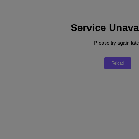
Service Unava
サポート
サービス
お問い合わせ
Please try again late
日本 (日本語)
Reload
Deutschland (Deutsch)
España (Español)
France (Français)
Italia (Italiano)
English
日本 (日本語)
대한민국(KR)
Latinoamérica (Español)
Brasil (Português)
台灣 (繁體中文)
United Kingdom (English)
Australia (English)
Asia Pacific (English)