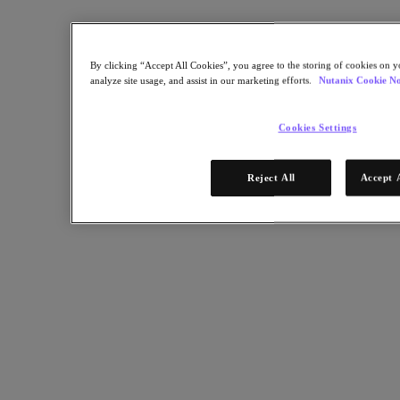
パートナープログラムに参加
パートナー向けポータルとリソース
ポータルにログイン
By clicking “Accept All Cookies”, you agree to the storing of cookies on y
ポータルへのアクセスを申請
analyze site usage, and assist in our marketing efforts.
Nutanix Cookie No
XPAND パートナーデマンドセンター
パートナー向けリソース
Cookies Settings
Nutanix パートナーサポート FAQ
Reject All
Accept 
2025年1月7日
FAQはこちら
リソース
リソース
読む
日本語ブログ
リソースライブラリ
アナリストレポート