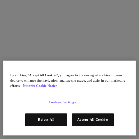
Nutanix Disaster Recovery
Nutanix Flow
Nutanix Cloud Clusters (NC2)
Nutanix Government Cloud Clusters (GC2)
NCI with External Storage
Nutanix Database Service
Nutanix Database Service
さらに詳しく
Nutanix Enterprise AI
Nutanix Kubernetes® Platform
Nutanix Kubernetes® Platform
By clicking “Accept All Cookies”, you agree to the storing of cookies on your
Nutanix Data Services for Kubernetes
device to enhance site navigation, analyze site usage, and assist in our marketing
Cloud Native AOS
efforts.
Nutanix Cookie Notice
Multicloud Kubernetes
Nutanix Cloud Manager
Cookies Settings
Nutanix Cloud Manager
Intelligent Operations
Self-Service
Reject All
Accept All Cookies
Cost Governance
Security Central
Nutanix Unified Storage