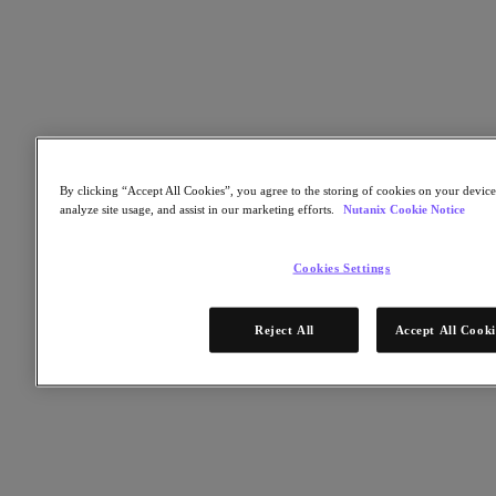
Nutanix Unified Storage
Files Storage
Objects Storage
Volumes Block Storage
Nutanix Data Lens
デプロイメント支援
Nutanix Move
ハードウェアプラットフォーム
By clicking “Accept All Cookies”, you agree to the storing of cookies on your device
ソフトウェアオプション
analyze site usage, and assist in our marketing efforts.
Nutanix Cookie Notice
Community Edition
Sizer 構成シミュレータ
Cookies Settings
X-Ray によるパフォーマンスと信頼性の検
証
LCM フルスタックのアップデートマネージ
Reject All
Accept All Cooki
ャー
Insights サポートの自動化
アナリストレポート
ガートナー 2025年「分散ハイブリッド・インフラスト
ラクチャ（DHI）部門のマジック・クアドラント」の