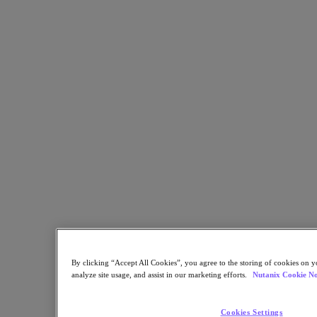
Nutanix Unified Storage
Files Storage
Objects Storage
Volumes Block Storage
Nutanix Data Lens
デプロイメント支援
Nutanix Move
ハードウェアプラットフォーム
ソフトウェアオプション
Community Edition
Sizer 構成シミュレータ
X-Ray によるパフォーマンスと信頼性の検
証
LCM フルスタックのアップデートマネージ
ャー
Insights サポートの自動化
アナリストレポート
By clicking “Accept All Cookies”, you agree to the storing of cookies on y
analyze site usage, and assist in our marketing efforts.
Nutanix Cookie No
ガートナー 2025年「分散ハイブリッド・インフラスト
ラクチャ（DHI）部門のマジック・クアドラント」の
Cookies Settings