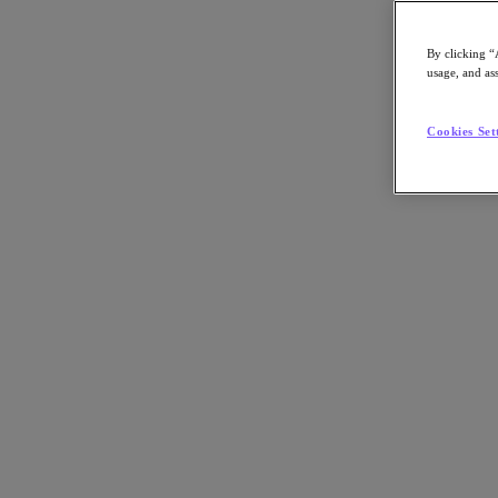
By clicking “
usage, and ass
Go to Section
Cookies Set
Nutanix について
エージェンティック AI
製品
製品
Nutanix Cloud Platform
Nutanix Central
Nutanix Central
Prism
Nutanix Cloud Infrastructure
Nutanix Cloud Infrastructure
AOS Storage
AHV Virtualization