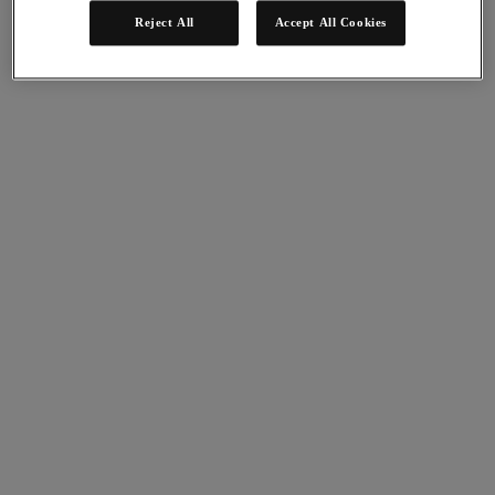
Nutanix Unified Storage
Reject All
Accept All Cookies
Files Storage
Objects Storage
Volumes Block Storage
Nutanix Data Lens
デプロイメント支援
Nutanix Move
ハードウェアプラットフォーム
ソフトウェアオプション
Community Edition
Sizer 構成シミュレータ
X-Ray によるパフォーマンスと信頼性の検
証
LCM フルスタックのアップデートマネージ
ャー
Insights サポートの自動化
アナリストレポート
ガートナー 2025年「分散ハイブリッド・インフラスト
ラクチャ（DHI）部門のマジック・クアドラント」の