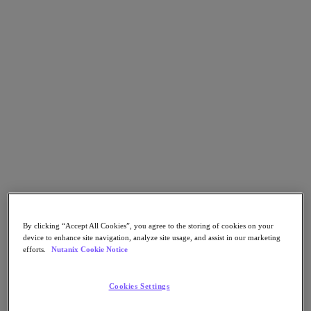
Nutanix Disaster Recovery
Nutanix Flow
Nutanix Cloud Clusters (NC2)
Nutanix Government Cloud Clusters (GC2)
NCI with External Storage
Nutanix Database Service
Nutanix Database Service
さらに詳しく
Nutanix Enterprise AI
Nutanix Kubernetes® Platform
Nutanix Kubernetes® Platform
Nutanix Data Services for Kubernetes
Cloud Native AOS
Multicloud Kubernetes
Nutanix Cloud Manager
By clicking “Accept All Cookies”, you agree to the storing of cookies on your
Nutanix Cloud Manager
device to enhance site navigation, analyze site usage, and assist in our marketing
Intelligent Operations
efforts.
Nutanix Cookie Notice
Self-Service
Cost Governance
Security Central
Cookies Settings
Nutanix Unified Storage