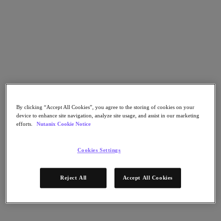
Nutanix Unified Storage
Files Storage
Objects Storage
Volumes Block Storage
Nutanix Data Lens
デプロイメント支援
Nutanix Move
ハードウェアプラットフォーム
ソフトウェアオプション
Community Edition
By clicking “Accept All Cookies”, you agree to the storing of cookies on your
Sizer 構成シミュレータ
device to enhance site navigation, analyze site usage, and assist in our marketing
X-Ray によるパフォーマンスと信頼性の検
efforts.
Nutanix Cookie Notice
証
LCM フルスタックのアップデートマネージ
Cookies Settings
ャー
Insights サポートの自動化
Reject All
Accept All Cookies
アナリストレポート
ガートナー 2025年「分散ハイブリッド・インフラスト
ラクチャ（DHI）部門のマジック・クアドラント」の