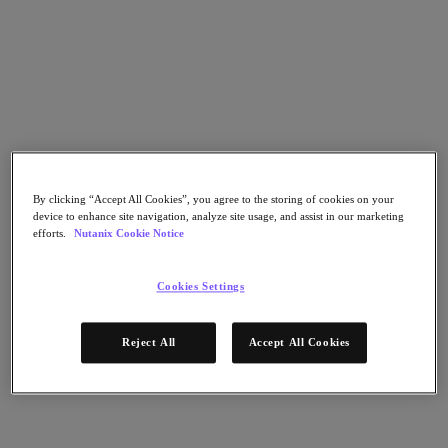
Nutanix Unified Storage
Files Storage
Objects Storage
Volumes Block Storage
Nutanix Data Lens
デプロイメント支援
Nutanix Move
ハードウェアプラットフォーム
ソフトウェアオプション
By clicking “Accept All Cookies”, you agree to the storing of cookies on your
Community Edition
device to enhance site navigation, analyze site usage, and assist in our marketing
Sizer 構成シミュレータ
efforts.
Nutanix Cookie Notice
X-Ray によるパフォーマンスと信頼性の検
証
Cookies Settings
LCM フルスタックのアップデートマネージ
ャー
Insights サポートの自動化
Reject All
Accept All Cookies
アナリストレポート
ガートナー 2025年「分散ハイブリッド・インフラスト
ラクチャ（DHI）部門のマジック・クアドラント」の