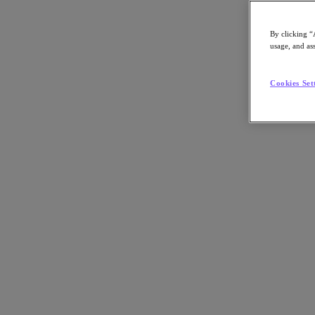
By clicking “
usage, and ass
Go to Section
Cookies Set
Nutanix について
エージェンティック AI
製品
製品
Nutanix Cloud Platform
Nutanix Central
Nutanix Central
Prism
Nutanix Cloud Infrastructure
Nutanix Cloud Infrastructure
AOS Storage
AHV Virtualization