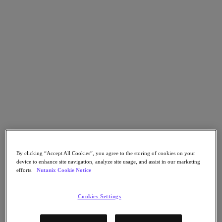
Nutanix Disaster Recovery
Nutanix Flow
Nutanix Cloud Clusters (NC2)
Nutanix Government Cloud Clusters (GC2)
NCI with External Storage
Nutanix Database Service
Nutanix Database Service
詳細
Nutanix Enterprise AI
Nutanix Kubernetes® Platform
Nutanix Kubernetes® Platform
Nutanix Data Services for Kubernetes
Cloud Native AOS
Multicloud Kubernetes
Nutanix Cloud Manager
By clicking “Accept All Cookies”, you agree to the storing of cookies on your
device to enhance site navigation, analyze site usage, and assist in our marketing
Nutanix Cloud Manager
efforts.
Nutanix Cookie Notice
Intelligent Operations
Self-Service
Cost Governance
Cookies Settings
Security Central
Nutanix Unified Storage