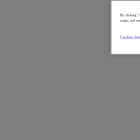
By clicking “
usage, and ass
Go to Section
Cookies Set
Nutanix について
エージェンティック AI
製品
製品
Nutanix Cloud Platform
Nutanix Central
Nutanix Central
Prism
Nutanix Cloud Infrastructure
Nutanix Cloud Infrastructure
AOS Storage
AHV Virtualization