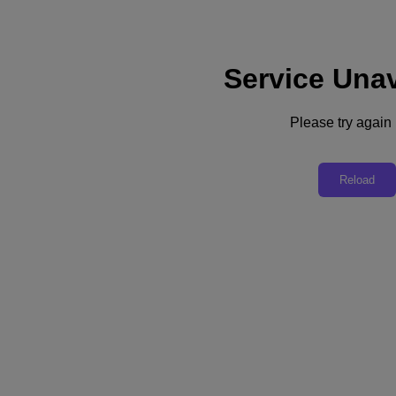
Service Unav
Supporto
Servizi
Contattaci
Please try again l
Italia (Italiano)
Deutschland (Deutsch)
Reload
España (Español)
France (Français)
Italia (Italiano)
English
日本 (日本語)
대한민국(KR)
Latinoamérica (Español)
Brasil (Português)
台灣 (繁體中文)
United Kingdom (English)
Australia (English)
Asia Pacific (English)